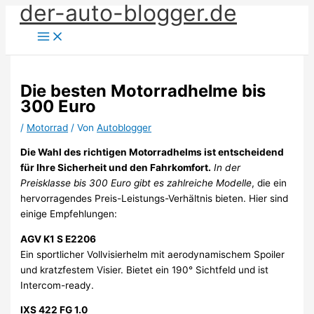
der-auto-blogger.de
Zum
Inhalt
springen
Die besten Motorradhelme bis
300 Euro
/
Motorrad
/ Von
Autoblogger
Die Wahl des richtigen Motorradhelms ist entscheidend
für Ihre Sicherheit und den Fahrkomfort.
In der
Preisklasse bis 300 Euro gibt es zahlreiche Modelle
, die ein
hervorragendes Preis-Leistungs-Verhältnis bieten. Hier sind
einige Empfehlungen:
AGV K1 S E2206
Ein sportlicher Vollvisierhelm mit aerodynamischem Spoiler
und kratzfestem Visier. Bietet ein 190° Sichtfeld und ist
Intercom-ready.
IXS 422 FG 1.0