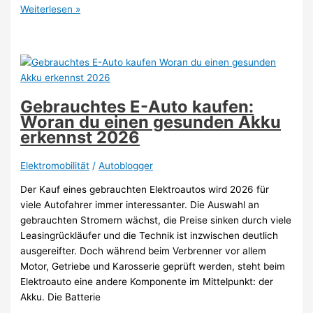
Fairer
Weiterlesen »
Preis
statt
Abzocke:
Was
du
vor
Gebrauchtes E-Auto kaufen:
dem
Woran du einen gesunden Akku
Werkstatt-
erkennst 2026
Besuch
wissen
Elektromobilität
/
Autoblogger
musst
Der Kauf eines gebrauchten Elektroautos wird 2026 für
2026
viele Autofahrer immer interessanter. Die Auswahl an
gebrauchten Stromern wächst, die Preise sinken durch viele
Leasingrückläufer und die Technik ist inzwischen deutlich
ausgereifter. Doch während beim Verbrenner vor allem
Motor, Getriebe und Karosserie geprüft werden, steht beim
Elektroauto eine andere Komponente im Mittelpunkt: der
Akku. Die Batterie