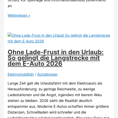
Schutz vor Spionage und Informationsabfluss zunehmend
an
Spionage-
Weiterlesen »
Schutz
für
Autowerkstätten
2026:
So
bleiben
Ohne Lade-Frust in den Urlaub:
Betriebsgeheimnisse
So gelingt die Langstrecke mit
und
dem E-Auto 2026
Kundendaten
sicher
Elektromobilität
/
Autoblogger
Lange Zeit galt die Urlaubsfahrt mit dem Elektroauto als
Herausforderung: zu geringe Reichweite, zu wenige
Ladestationen und die Angst, irgendwo mit leerem Akku
stehen zu bleiben. 2026 sieht die Realität deutlich
entspannter aus. Moderne E-Autos schaffen immer größere
Distanzen, Schnellladen wird schneller und die