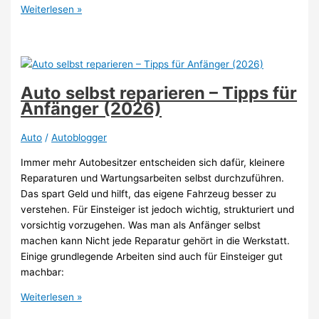
Gebrauchtes
Weiterlesen »
E-
Auto
kaufen:
Woran
du
Auto selbst reparieren – Tipps für
einen
Anfänger (2026)
gesunden
Akku
Auto
/
Autoblogger
erkennst
Immer mehr Autobesitzer entscheiden sich dafür, kleinere
2026
Reparaturen und Wartungsarbeiten selbst durchzuführen.
Das spart Geld und hilft, das eigene Fahrzeug besser zu
verstehen. Für Einsteiger ist jedoch wichtig, strukturiert und
vorsichtig vorzugehen. Was man als Anfänger selbst
machen kann Nicht jede Reparatur gehört in die Werkstatt.
Einige grundlegende Arbeiten sind auch für Einsteiger gut
machbar:
Auto
Weiterlesen »
selbst