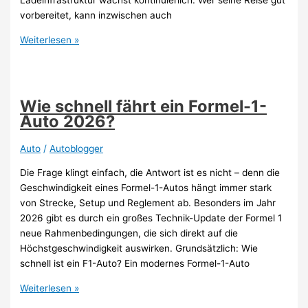
Ladeinfrastruktur wächst kontinuierlich. Wer seine Reise gut
vorbereitet, kann inzwischen auch
Ohne
Weiterlesen »
Lade-
Frust
in
den
Wie schnell fährt ein Formel-1-
Urlaub:
Auto 2026?
So
gelingt
Auto
/
Autoblogger
die
Die Frage klingt einfach, die Antwort ist es nicht – denn die
Langstrecke
Geschwindigkeit eines Formel-1-Autos hängt immer stark
mit
von Strecke, Setup und Reglement ab. Besonders im Jahr
dem
2026 gibt es durch ein großes Technik-Update der Formel 1
E-
neue Rahmenbedingungen, die sich direkt auf die
Auto
Höchstgeschwindigkeit auswirken. Grundsätzlich: Wie
2026
schnell ist ein F1-Auto? Ein modernes Formel-1-Auto
Wie
Weiterlesen »
schnell