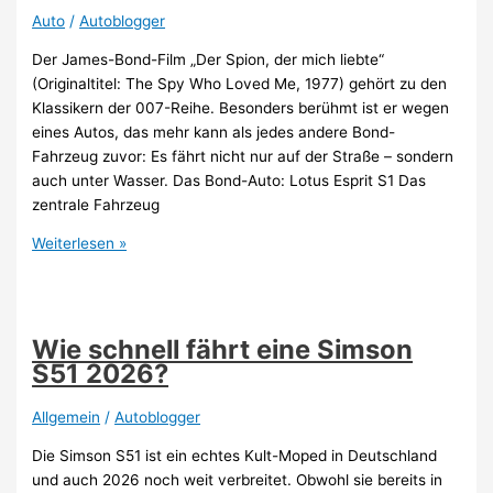
and
Auto
/
Autoblogger
Furious
Der James-Bond-Film „Der Spion, der mich liebte“
2?
(Originaltitel: The Spy Who Loved Me, 1977) gehört zu den
Klassikern der 007-Reihe. Besonders berühmt ist er wegen
eines Autos, das mehr kann als jedes andere Bond-
Fahrzeug zuvor: Es fährt nicht nur auf der Straße – sondern
auch unter Wasser. Das Bond-Auto: Lotus Esprit S1 Das
zentrale Fahrzeug
Welches
Weiterlesen »
Auto
fährt
James
Bond
Wie schnell fährt eine Simson
in
S51 2026?
„Der
Spion,
Allgemein
/
Autoblogger
der
Die Simson S51 ist ein echtes Kult-Moped in Deutschland
mich
und auch 2026 noch weit verbreitet. Obwohl sie bereits in
liebte“?