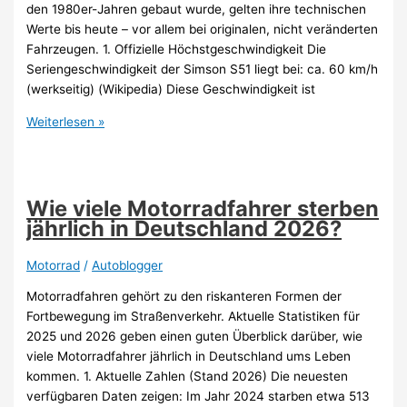
den 1980er-Jahren gebaut wurde, gelten ihre technischen
Werte bis heute – vor allem bei originalen, nicht veränderten
Fahrzeugen. 1. Offizielle Höchstgeschwindigkeit Die
Seriengeschwindigkeit der Simson S51 liegt bei: ca. 60 km/h
(werkseitig) (Wikipedia) Diese Geschwindigkeit ist
Wie
Weiterlesen »
schnell
fährt
eine
Simson
Wie viele Motorradfahrer sterben
S51
jährlich in Deutschland 2026?
2026?
Motorrad
/
Autoblogger
Motorradfahren gehört zu den riskanteren Formen der
Fortbewegung im Straßenverkehr. Aktuelle Statistiken für
2025 und 2026 geben einen guten Überblick darüber, wie
viele Motorradfahrer jährlich in Deutschland ums Leben
kommen. 1. Aktuelle Zahlen (Stand 2026) Die neuesten
verfügbaren Daten zeigen: Im Jahr 2024 starben etwa 513