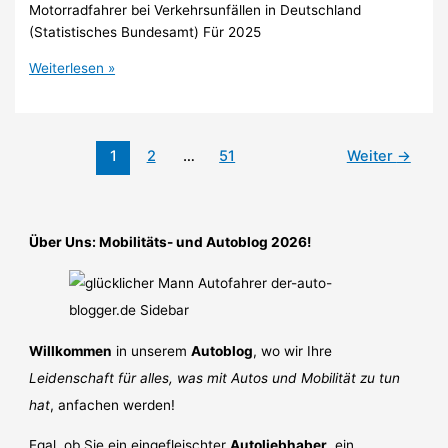
Motorradfahrer bei Verkehrsunfällen in Deutschland
(Statistisches Bundesamt) Für 2025
Wie
Weiterlesen »
viele
Motorradfahrer
sterben
1
2
…
51
Weiter
→
jährlich
in
Deutschland
2026?
Über Uns: Mobilitäts- und Autoblog 2026!
Willkommen
in unserem
Autoblog
, wo wir Ihre
Leidenschaft für alles, was mit Autos und Mobilität zu tun
hat
, anfachen werden!
Egal, ob Sie ein eingefleischter
Autoliebhaber
, ein