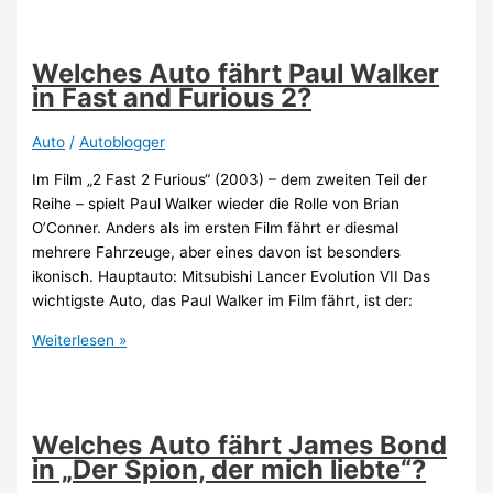
fährt
ein
Formel-
Welches Auto fährt Paul Walker
1-
in Fast and Furious 2?
Auto
2026?
Auto
/
Autoblogger
Im Film „2 Fast 2 Furious“ (2003) – dem zweiten Teil der
Reihe – spielt Paul Walker wieder die Rolle von Brian
O’Conner. Anders als im ersten Film fährt er diesmal
mehrere Fahrzeuge, aber eines davon ist besonders
ikonisch. Hauptauto: Mitsubishi Lancer Evolution VII Das
wichtigste Auto, das Paul Walker im Film fährt, ist der:
Welches
Weiterlesen »
Auto
fährt
Paul
Walker
Welches Auto fährt James Bond
in
in „Der Spion, der mich liebte“?
Fast