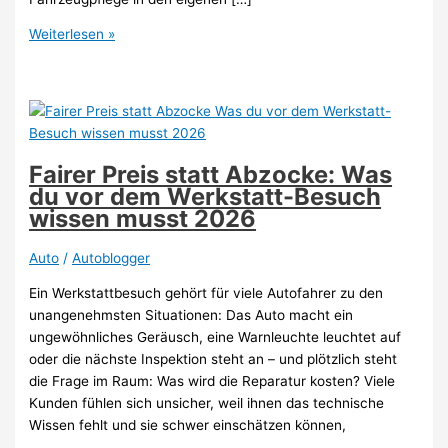
Glanz
Weiterlesen »
wie
am
ersten
Tag:
So
bereitest
Fairer Preis statt Abzocke: Was
du
du vor dem Werkstatt-Besuch
deinen
wissen musst 2026
Auto-
Lack
Auto
/
Autoblogger
zu
Ein Werkstattbesuch gehört für viele Autofahrer zu den
Hause
unangenehmsten Situationen: Das Auto macht ein
auf
ungewöhnliches Geräusch, eine Warnleuchte leuchtet auf
2026
oder die nächste Inspektion steht an – und plötzlich steht
die Frage im Raum: Was wird die Reparatur kosten? Viele
Kunden fühlen sich unsicher, weil ihnen das technische
Wissen fehlt und sie schwer einschätzen können,