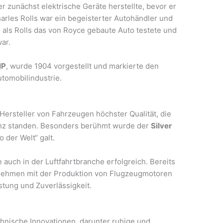
er zunächst elektrische Geräte herstellte, bevor er
arles Rolls war ein begeisterter Autohändler und
 als Rolls das von Royce gebaute Auto testete und
ar.
HP
, wurde 1904 vorgestellt und markierte den
utomobilindustrie.
 Hersteller von Fahrzeugen höchster Qualität, die
ganz standen. Besonders berühmt wurde der
Silver
o der Welt“ galt.
uch in der Luftfahrtbranche erfolgreich. Bereits
rnehmen mit der Produktion von Flugzeugmotoren
stung und Zuverlässigkeit.
chnische Innovationen, darunter ruhige und