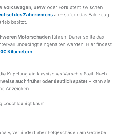
ie
Volkswagen
,
BMW
oder
Ford
steht zwischen
chsel des Zahnriemens
an – sofern das Fahrzeug
rieb besitzt.
hweren Motorschäden
führen. Daher sollte das
ervall unbedingt eingehalten werden. Hier findest
000 Kilometern
.
ie Kupplung ein klassisches Verschleißteil. Nach
rweise auch früher oder deutlich später
– kann sie
che Anzeichen:
ug beschleunigt kaum
ensiv, verhindert aber Folgeschäden am Getriebe.