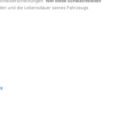
rschleißerscheinungen.
Wer diese Schwachstellen
den und die Lebensdauer seines Fahrzeugs
ng