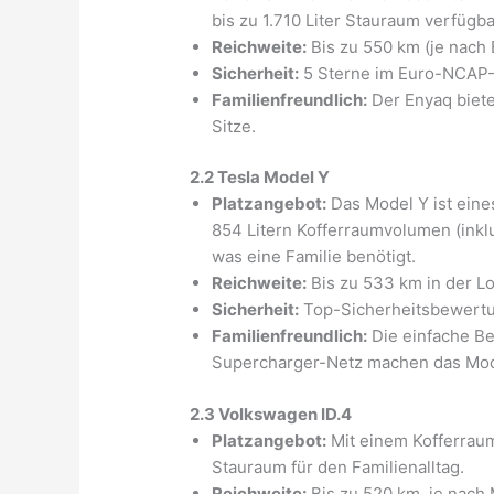
bis zu 1.710 Liter Stauraum verfügba
Reichweite:
Bis zu 550 km (je nach 
Sicherheit:
5 Sterne im Euro-NCAP-
Familienfreundlich:
Der Enyaq bietet
Sitze.
2.2 Tesla Model Y
Platzangebot:
Das Model Y ist eines
854 Litern Kofferraumvolumen (inklus
was eine Familie benötigt.
Reichweite:
Bis zu 533 km in der L
Sicherheit:
Top-Sicherheitsbewertu
Familienfreundlich:
Die einfache Be
Supercharger-Netz machen das Model
2.3 Volkswagen ID.4
Platzangebot:
Mit einem Kofferraum
Stauraum für den Familienalltag.
Reichweite:
Bis zu 520 km, je nach 