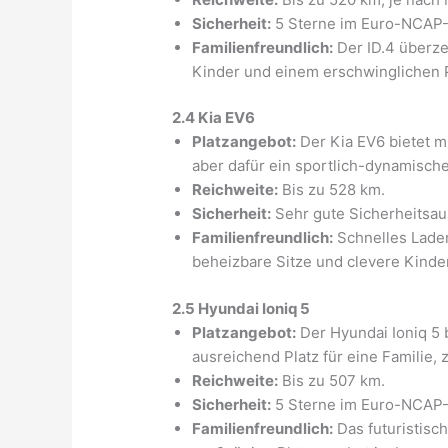
Sicherheit:
5 Sterne im Euro-NCAP-
Familienfreundlich:
Der ID.4 überze
Kinder und einem erschwinglichen P
2.4 Kia EV6
Platzangebot:
Der Kia EV6 bietet m
aber dafür ein sportlich-dynamisc
Reichweite:
Bis zu 528 km.
Sicherheit:
Sehr gute Sicherheitsa
Familienfreundlich:
Schnelles Laden
beheizbare Sitze und clevere Kinde
2.5 Hyundai Ioniq 5
Platzangebot:
Der Hyundai Ioniq 5 
ausreichend Platz für eine Familie, 
Reichweite:
Bis zu 507 km.
Sicherheit:
5 Sterne im Euro-NCAP-
Familienfreundlich:
Das futuristisc