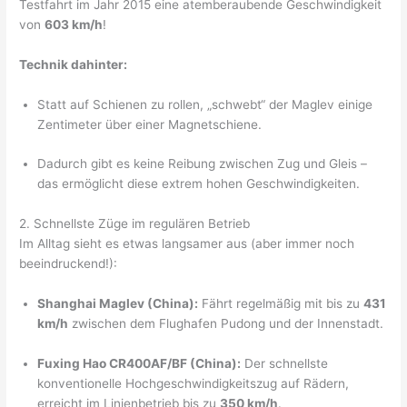
Testfahrt im Jahr 2015 eine atemberaubende Geschwindigkeit
von
603 km/h
!
Technik dahinter:
Statt auf Schienen zu rollen, „schwebt“ der Maglev einige
Zentimeter über einer Magnetschiene.
Dadurch gibt es keine Reibung zwischen Zug und Gleis –
das ermöglicht diese extrem hohen Geschwindigkeiten.
2. Schnellste Züge im regulären Betrieb
Im Alltag sieht es etwas langsamer aus (aber immer noch
beeindruckend!):
Shanghai Maglev (China):
Fährt regelmäßig mit bis zu
431
km/h
zwischen dem Flughafen Pudong und der Innenstadt.
Fuxing Hao CR400AF/BF (China):
Der schnellste
konventionelle Hochgeschwindigkeitszug auf Rädern,
erreicht im Linienbetrieb bis zu
350 km/h
.