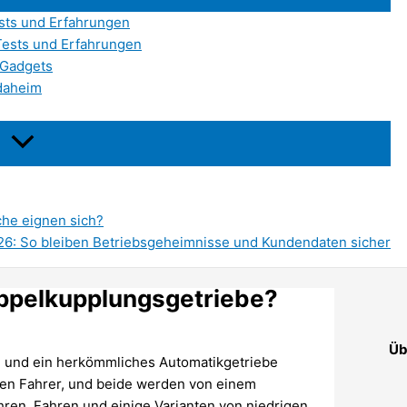
sts und Erfahrungen
Tests und Erfahrungen
 Gadgets
 daheim
che eignen sich?
26: So bleiben Betriebsgeheimnisse und Kundendaten sicher
oppelkupplungsgetriebe?
Üb
e und ein herkömmliches Automatikgetriebe
 den Fahrer, und beide werden von einem
hren, Fahren und einige Varianten von niedrigen