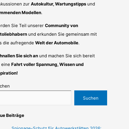
skussionen zur
Autokultur, Wartungstipps
und
mmenden Modellen
.
rden Sie Teil unserer
Community von
toliebhabern
und erkunden Sie gemeinsam mit
s die aufregende
Welt der Automobile
.
hnallen Sie sich an
und machen Sie sich bereit
r eine
Fahrt voller Spannung, Wissen und
spiration!
chen
Suchen
ue Beiträge
Spionage-Schutz für Autowerkstätten 2026: