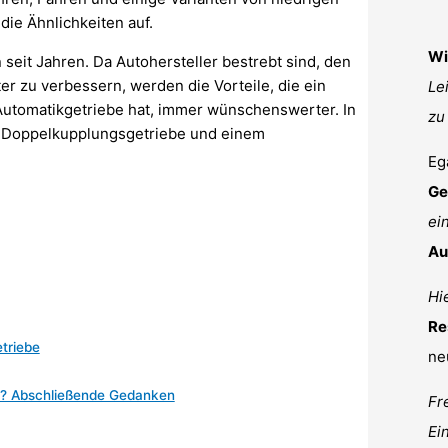
ie Ähnlichkeiten auf.
Wi
eit Jahren. Da Autohersteller bestrebt sind, den
er zu verbessern, werden die Vorteile, die ein
Le
tomatikgetriebe hat, immer wünschenswerter. In
zu
m Doppelkupplungsgetriebe und einem
Eg
Ge
ei
Au
Hie
Re
triebe
ne
e? Abschließende Gedanken
Fr
Ei