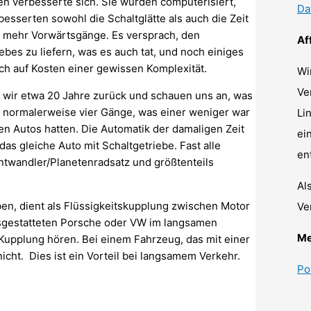
en verbesserte sich. Sie wurden computerisiert,
Da
esserten sowohl die Schaltglätte als auch die Zeit
er mehr Vorwärtsgänge. Es versprach, den
Af
bes zu liefern, was es auch tat, und noch einiges
doch auf Kosten einer gewissen Komplexität.
Wi
Ve
 wir etwa 20 Jahre zurück und schauen uns an, was
en normalerweise vier Gänge, was einer weniger war
Li
en Autos hatten. Die Automatik der damaligen Zeit
ei
as gleiche Auto mit Schaltgetriebe. Fast alle
en
wandler/Planetenradsatz und größtenteils
Al
, dient als Flüssigkeitskupplung zwischen Motor
Ve
sgestatteten Porsche oder VW im langsamen
Me
 Kupplung hören. Bei einem Fahrzeug, das mit einer
icht. Dies ist ein Vorteil bei langsamem Verkehr.
Po