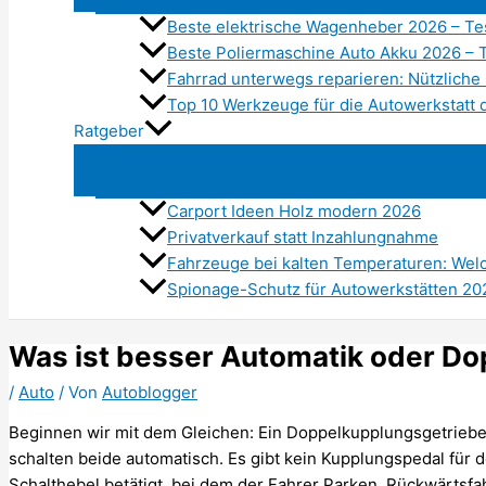
Beste elektrische Wagenheber 2026 – Te
Beste Poliermaschine Auto Akku 2026 – 
Fahrrad unterwegs reparieren: Nützliche
Top 10 Werkzeuge für die Autowerkstatt
Ratgeber
Carport Ideen Holz modern 2026
Privatverkauf statt Inzahlungnahme
Fahrzeuge bei kalten Temperaturen: Wel
Spionage-Schutz für Autowerkstätten 20
Was ist besser Automatik oder D
/
Auto
/ Von
Autoblogger
Beginnen wir mit dem Gleichen: Ein Doppelkupplungsgetrieb
schalten beide automatisch. Es gibt kein Kupplungspedal für
Schalthebel betätigt, bei dem der Fahrer Parken, Rückwärtsfa