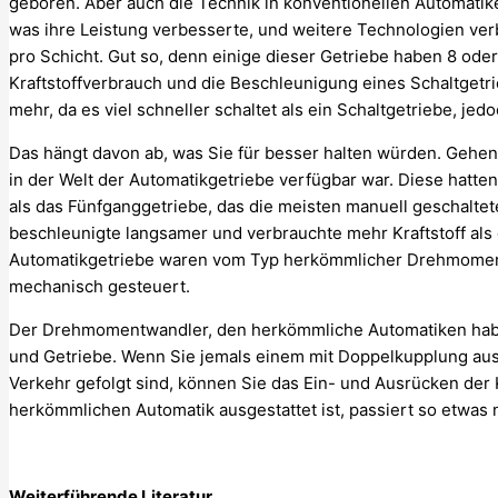
geboren. Aber auch die Technik in konventionellen Automatik
was ihre Leistung verbesserte, und weitere Technologien verb
pro Schicht. Gut so, denn einige dieser Getriebe haben 8 od
Kraftstoffverbrauch und die Beschleunigung eines Schaltgetrie
mehr, da es viel schneller schaltet als ein Schaltgetriebe, je
Das hängt davon ab, was Sie für besser halten würden. Gehen
in der Welt der Automatikgetriebe verfügbar war. Diese hatt
als das Fünfganggetriebe, das die meisten manuell geschaltet
beschleunigte langsamer und verbrauchte mehr Kraftstoff als d
Automatikgetriebe waren vom Typ herkömmlicher Drehmoment
mechanisch gesteuert.
Der Drehmomentwandler, den herkömmliche Automatiken haben
und Getriebe. Wenn Sie jemals einem mit Doppelkupplung au
Verkehr gefolgt sind, können Sie das Ein- und Ausrücken der
herkömmlichen Automatik ausgestattet ist, passiert so etwas n
Weiterführende Literatur