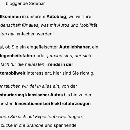
llkommen
in unserem
Autoblog
, wo wir Ihre
idenschaft für alles, was mit Autos und Mobilität
 tun hat
, anfachen werden!
al, ob Sie ein eingefleischter
Autoliebhaber
, ein
legenheitsfahrer
oder
jemand sind, der sich
nfach für die neuesten
Trends in der
tomobilwelt
interessiert, hier sind Sie richtig.
r tauchen wir tief in alles ein
, von der
staurierung klassischer Autos
bis hin zu den
uesten
Innovationen bei Elektrofahrzeugen
.
euen Sie sich auf Expertenbewertungen,
nblicke in die Branche
und spannende